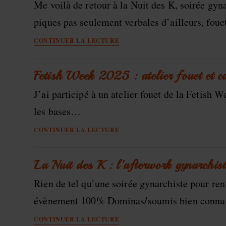
Me voilà de retour à la Nuit des K, soirée gyn
érotique
et
piques pas seulement verbales d’ailleurs, fou
discrète
Halloween
reine
CONTINUER LA LECTURE
en
de
soirée
la
gynarchiste,
Fetish Week 2025 : atelier fouet et cu
night
soumis
kinky
J’ai participé à un atelier fouet de la Fetish 
flipettes
?
à
les bases…
la
Fetish
fête
CONTINUER LA LECTURE
Week
2025
:
La Nuit des K : l’afterwork gynarchist
atelier
Rien de tel qu’une soirée gynarchiste pour ren
fouet
et
évènement 100% Dominas/soumis bien conn
curiosités
La
récréatives
CONTINUER LA LECTURE