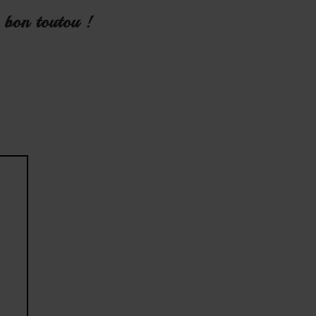
bon toutou !
vre
el
et