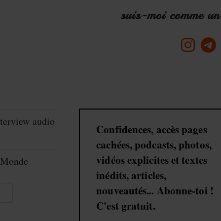
suis-moi comme un 
S’ouvre
S’ou
dans
dans
un
un
nouvel
nouv
onglet
ongl
terview audio
Confidences, accès pages
cachées, podcasts, photos,
vidéos explicites et textes
e-Monde
inédits, articles,
nouveautés... Abonne-toi !
r
C'est gratuit.