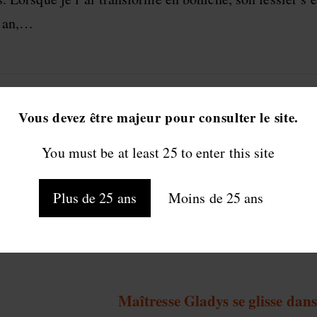
n an,…
, décadente !
Vous devez être majeur pour consulter le site.
iens l’antidote : la joie et la luxure bien sûr ! Je ne
You must be at least 25 to enter this site
Plus de 25 ans
Moins de 25 ans
1
2
Aller à la page suivante
Maîtresse Gladys se glisse dans 