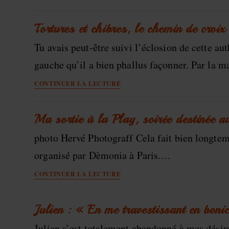
Nuit
des
K
Tortures et chibres, le chemin de croix 
:
Tu avais peut-être suivi l’éclosion de cette a
l’afterwork
gynarchiste
gauche qu’il a bien phallus façonner. Par la 
Tortures
CONTINUER LA LECTURE
et
chibres,
le
Ma sortie à la Play, soirée destinée a
chemin
photo Hervé Photograff Cela fait bien longtemp
de
croix
organisé par Dèmonia à Paris.…
de
Ma
Juliette
CONTINUER LA LECTURE
sortie
se
à
poursuit
la
Julien : « En me travestissant en boni
Play,
Julien s’est totalement abandonné à mes désirs
soirée