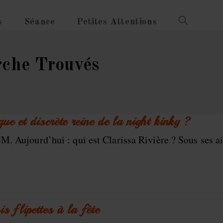
s
Séance
Petites Attentions
Toggle
Website
Search
rche Trouvés
que et discrète reine de la night kinky ?
. Aujourd’hui : qui est Clarissa Rivière ? Sous ses ai
s flipettes à la fête