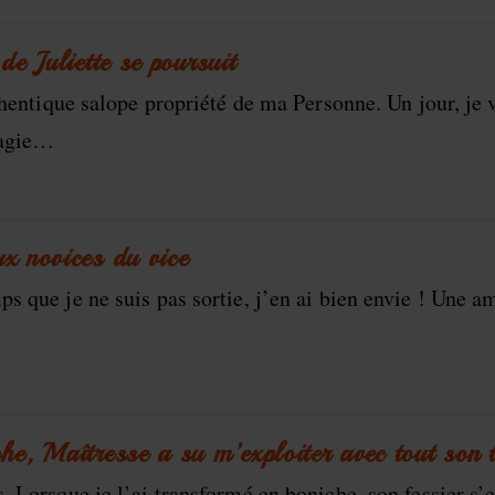
de Juliette se poursuit
uthentique salope propriété de ma Personne. Un jour, je
magie…
ux novices du vice
s que je ne suis pas sortie, j’en ai bien envie ! Une a
che, Maîtresse a su m’exploiter avec tout son 
. Lorsque je l’ai transformé en boniche, son fessier s’e