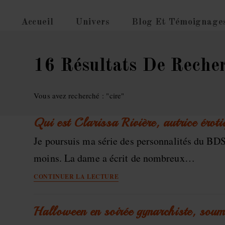
Skip
to
Accueil
Univers
Blog Et Témoignage
content
16
Résultats De Reche
Vous avez recherché : "cire"
Qui est Clarissa Rivière, autrice éroti
Je poursuis ma série des personnalités du BDSM
moins. La dame a écrit de nombreux…
Qui
CONTINUER LA LECTURE
est
Clarissa
Rivière,
Halloween en soirée gynarchiste, soumi
autrice