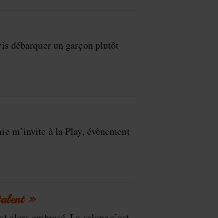
 vis débarquer un garçon plutôt
mie m’invite à la Play, évènement
talent »
st alors embrasé. La salope s’est