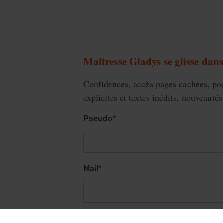
Maîtresse Gladys se glisse dans 
Confidences, accès pages cachées, pod
explicites et textes inédits, nouveautés.
Pseudo
Mail
En cochant, tu acceptes ma politique de confi