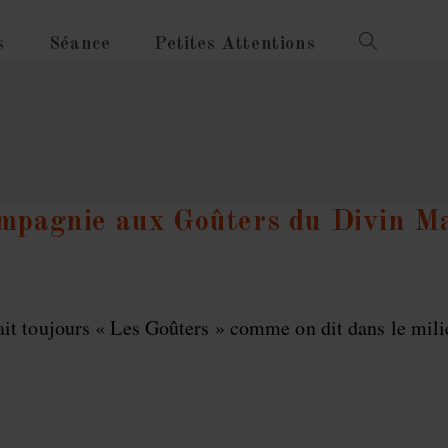
s
Séance
Petites Attentions
Toggle
Website
Search
mpagnie aux Goûters du Divin M
rait toujours « Les Goûters » comme on dit dans le mil