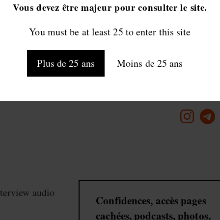
Vous devez être majeur pour consulter le site.
JE M'INSCRIS
You must be at least 25 to enter this site
Plus de 25 ans
Moins de 25 ans
suis-moi comme un 
S’ouvre
S’ou
dans
dans
un
un
nouvel
nouv
onglet
ongl
terview audio
Confidences, accès pages
cachées, podcasts, photos,