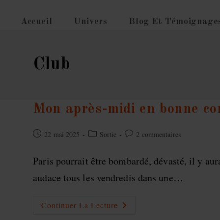
Skip
to
Accueil
Univers
Blog Et Témoignage
content
Club
Mon après-midi en bonne co
Publication
Post
Commentaires
22 mai 2025
Sortie
2 commentaires
publiée :
category:
de
la
Paris pourrait être bombardé, dévasté, il y au
publication :
audace tous les vendredis dans une…
Mon
Continuer La Lecture
Après-
Midi