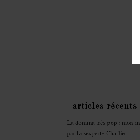
articles récents
La domina très pop : mon in
par la sexperte Charlie