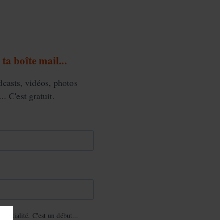
ta boîte mail...
casts, vidéos, photos
.. C'est gratuit.
dentialité. C'est un début...