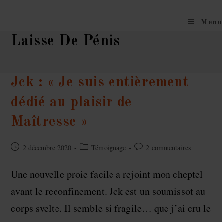
Skip
to
Menu
content
Laisse De Pénis
Jck : « Je suis entièrement
dédié au plaisir de
Maîtresse »
Publication
Post
Commentaires
2 décembre 2020
Témoignage
2 commentaires
publiée :
category:
de
la
Une nouvelle proie facile a rejoint mon cheptel
publication :
avant le reconfinement. Jck est un soumissot au
corps svelte. Il semble si fragile… que j’ai cru le