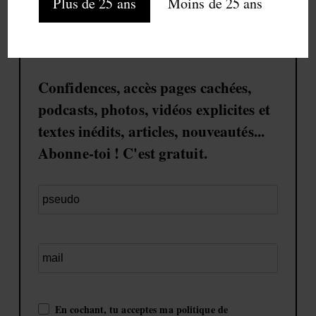
Plus de 25 ans
Moins de 25 ans
Confidences, accès pages cachées,
podcasts, photos, vidéos explicites et
textes inédits, articles, nouveautés...
Abonne-toi ! C'est gratuit.
En cochant, tu acceptes ma politique de