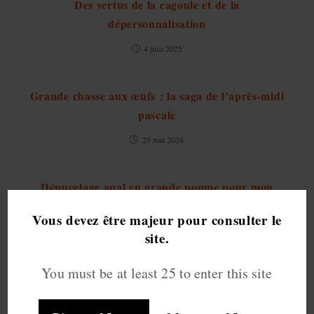
Des vertus de la cagoule et de la
dépersonnalisation
4 juin 2025
Grande chasse aux œufs : la saga de l’après-midi
pascale
29 mai 2024
Dépucelage anal en grande pompe pour mon
puceau
Vous devez être majeur pour consulter le
29 juin 2023
site.
You must be at least 25 to enter this site
CET ARTICLE A 2 COMMENTAIRES