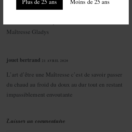
Plus de 25 ans
Moins de 25 ans
imacmanu
5 FÉVRIER 2020
RÉPONDRE
un bien beau recit qui donne envie de rencontrer
Maîtresse Gladys
jouet bertrand
21 AVRIL 2020
RÉPONDRE
L’art d’être une Maîtresse c’est de savoir passer
du chaud au froid du doux au dur tout en restant
impassiblement envoutante
Laisser un commentaire