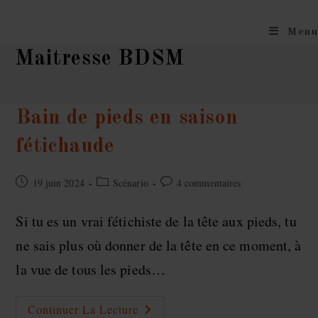
Skip
to
Menu
content
Maitresse BDSM
Bain de pieds en saison
fétichaude
Publication
Post
Commentaires
19 juin 2024
Scénario
4 commentaires
publiée :
category:
de
la
Si tu es un vrai fétichiste de la tête aux pieds, tu
publication :
ne sais plus où donner de la tête en ce moment, à
la vue de tous les pieds…
Bain
Continuer La Lecture
De