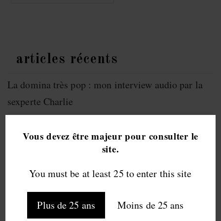
Pieds
En
Saison
Fétichaude
articles récents
La domina très pop : mon interview audio par la
sexperte Charlie
Elena Séance IV : L’Arrière-Monde
Vous devez être majeur pour consulter le
site.
Rechercher
You must be at least 25 to enter this site
RECHERCHER
Plus de 25 ans
Moins de 25 ans