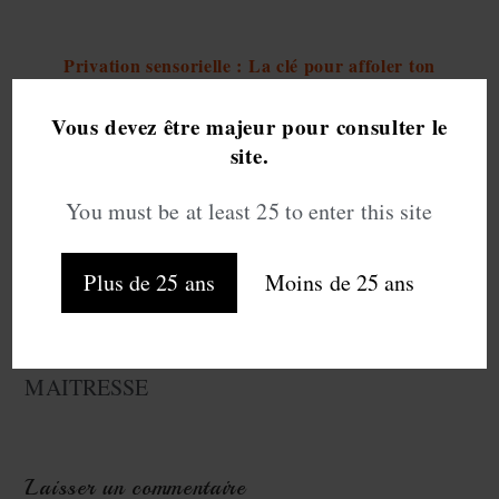
Privation sensorielle : La clé pour affoler ton
imaginaire
Vous devez être majeur pour consulter le
11 juin 2020
site.
You must be at least 25 to enter this site
CETTE PUBLICATION A UN COMMENTAIRE
Plus de 25 ans
Moins de 25 ans
xxxprincesexe
14 SEPTEMBRE 2025
RÉPONDRE
DE BONNE FETE POUR LES SOUMIS
MAITRESSE
Laisser un commentaire