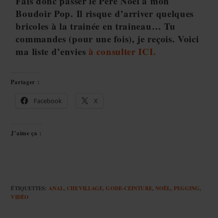
Fais donc passer le Père Noël à mon
Boudoir Pop. Il risque d’arriver quelques
bricoles à la trainée en traineau… Tu
commandes (pour une fois), je reçois. Voici
ma liste d’envies
à consulter ICI.
Partager :
Facebook
X
J’aime ça :
ÉTIQUETTES
:
ANAL
,
CHEVILLAGE
,
GODE-CEINTURE
,
NOËL
,
PEGGING
,
VIDÉO