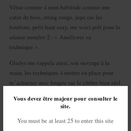
Vêtue comme à mon habitude comme une
catin du bois, string rouge, jupe ras les
bonbons, petit haut sexy, me voici prêt pour la
séance numéro 2 : « Améliorer sa
technique ».
Gladys me rappela ainsi, son ouvrage à la
main, les techniques à mettre en place pour
m’acharner avec fougue sur le chibre bien réel
qui m’était présenté aujourd’hui, le même que
Vous devez être majeur pour consulter le
lors de ma première découverte, j’étais donc
site.
en terrain connu pour me perfectionner.
You must be at least 25 to enter this site
Alternant les coups de langue, le léchage du