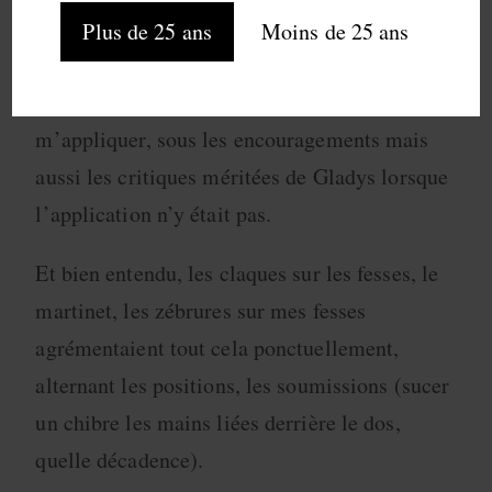
chibre sur sa longueur, le léchage des boules,
Plus de 25 ans
Moins de 25 ans
les gorges profondes (ma petite bouche était
bien vite remplie), je m’efforçais de
m’appliquer, sous les encouragements mais
aussi les critiques méritées de Gladys lorsque
l’application n’y était pas.
Et bien entendu, les claques sur les fesses, le
martinet, les zébrures sur mes fesses
agrémentaient tout cela ponctuellement,
alternant les positions, les soumissions (sucer
un chibre les mains liées derrière le dos,
quelle décadence).