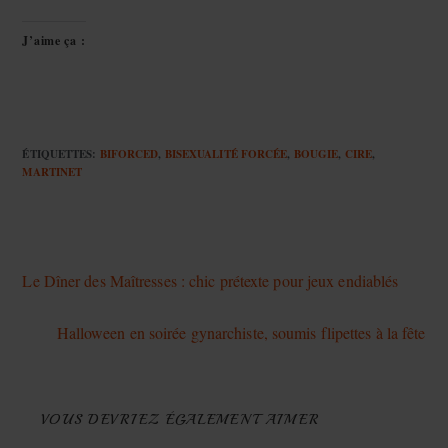
J’aime ça :
ÉTIQUETTES
:
BIFORCED
,
BISEXUALITÉ FORCÉE
,
BOUGIE
,
CIRE
,
MARTINET
Article précédent
Le Dîner des Maîtresses : chic prétexte pour jeux endiablés
Article suivant
Halloween en soirée gynarchiste, soumis flipettes à la fête
VOUS DEVRIEZ ÉGALEMENT AIMER